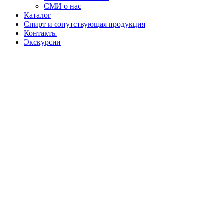
СМИ о нас
Каталог
Спирт и сопутствующая продукция
Контакты
Экскурсии
Настойка
"Дикий
мёд"
Дикий мед —
это линейка
настоек на
основе
натурального
и бортевого
мёда, в
которой
сочетаются
богатые
ароматы ягод
и пряностей.
Каждая