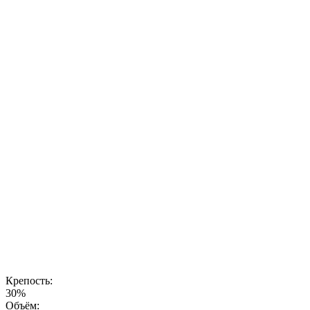
настойка
создается с
учетом самых
высоких
стандартов
качества,
чтобы
раскрыть
уникальный
вкус, который
запоминается
с первого
глотка. Это
напиток для
тех, кто ищет
новые
ощущения и
хочет
наслаждаться
натуральными,
гармоничными
вкусами.
Крепость:
30%
Объём: