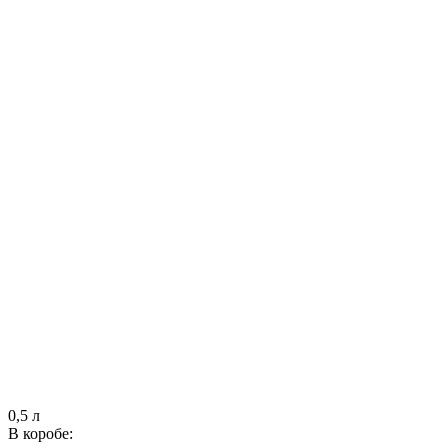
0,5 л
В коробе: