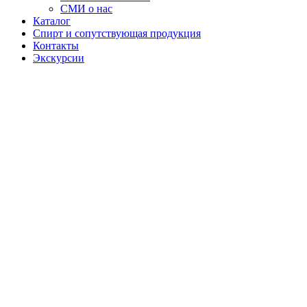
СМИ о нас
Каталог
Спирт и сопутствующая продукция
Контакты
Экскурсии
Настойка
"Дикий
мёд"
Дикий мед —
это линейка
настоек на
основе
натурального
и бортевого
мёда, в
которой
сочетаются
богатые
ароматы ягод
и пряностей.
Каждая