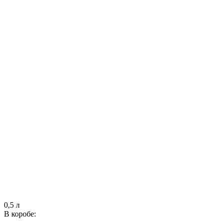
0,5 л
В коробе: