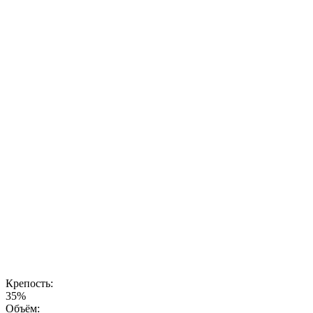
настойка
создается с
учетом самых
высоких
стандартов
качества,
чтобы
раскрыть
уникальный
вкус, который
запоминается
с первого
глотка. Это
напиток для
тех, кто ищет
новые
ощущения и
хочет
наслаждаться
натуральными,
гармоничными
вкусами.
Крепость:
35%
Объём: