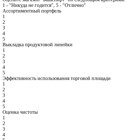
1 - "Никуда не годится", 5 - "Отлично"
Ассортиментный портфель
1
2
3
4
5
Выкладка продуктовой линейки
1
2
3
4
5
Эффективность использования торговой площади
1
2
3
4
5
Оценка чистоты
1
2
3
4