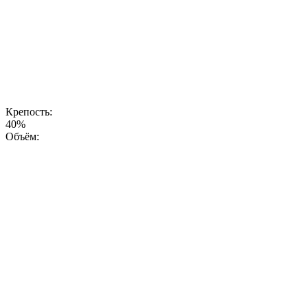
вкуса и
универсальным
характером,
являясь
оптимальным
выбором для
разнообразных
гастрономических
сочетаний.
Крепость:
40%
Объём: