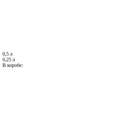
0,5 л
0,25 л
В коробе: