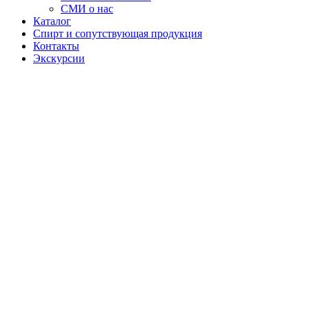
СМИ о нас
Каталог
Спирт и сопутствующая продукция
Контакты
Экскурсии
Настойка
"Белебеевская"
Бренд
«Белебеевская»
— настойка,
названная в
честь города
Белебей,
отражает
лучшие
традиции
российского
винокурения.
Продукт
отличается
чистотой