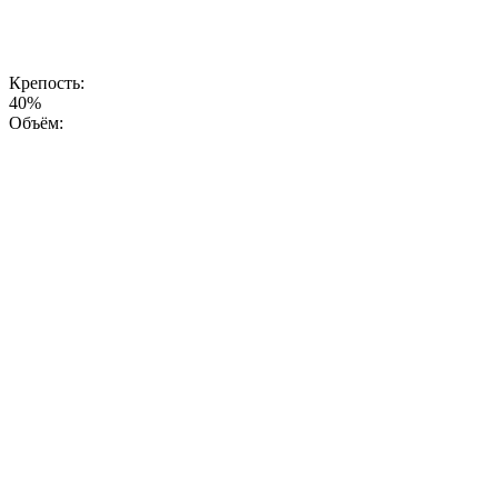
душевностью
и уважением
к культуре
Башкортостана.
Крепость:
40%
Объём: