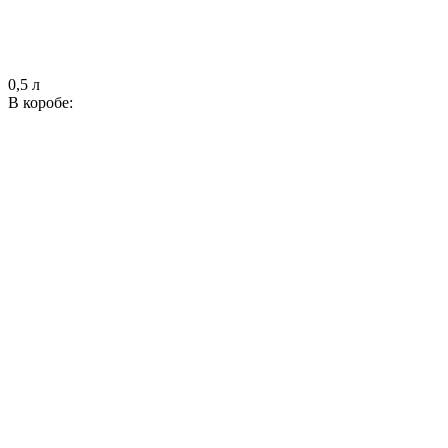
0,5 л
В коробе: