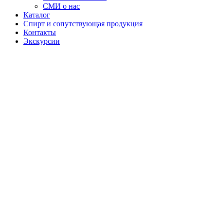
СМИ о нас
Каталог
Спирт и сопутствующая продукция
Контакты
Экскурсии
Водка
"Аксаковская"
В самом
сердце
Башкортостана,
среди
бескрайних
полей и
густых лесов,
в уютном
городке
Белебей была
произведена
водка
"Аксаковская".
Идея создать