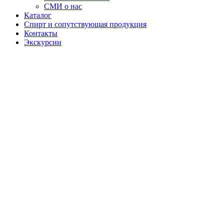
СМИ о нас
Каталог
Спирт и сопутствующая продукция
Контакты
Экскурсии
Водка
"Честная"
Бренд
«Честная»
воплощает в
себе простоту
и чистоту
вкуса,
акцентируя
внимание на
искренности
напитка и его
происхождении.
Эти напитки
— выбор
людей,