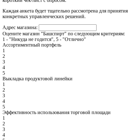
короткий чек-лист с опросом.
Каждая анкета будет тщательно рассмотрена для принятия
конкретных управленческих решений.
Адрес магазина:
Оцените магазин "Башспирт" по следующим критериям:
1 - "Никуда не годится", 5 - "Отлично"
Ассортиментный портфель
1
2
3
4
5
Выкладка продуктовой линейки
1
2
3
4
5
Эффективность использования торговой площади
1
2
3
4