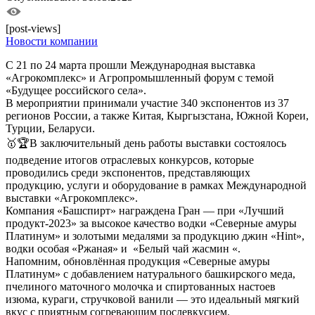
[post-views]
Новости компании
С 21 по 24 марта прошли Международная выставка
«Агрокомплекс» и Агропромышленный форум с темой
«Будущее российского села».
В мероприятии принимали участие 340 экспонентов из 37
регионов России, а также Китая, Кыргызстана, Южной Кореи,
Турции, Беларуси.
🥇🏆В заключительный день работы выставки состоялось
подведение итогов отраслевых конкурсов, которые
проводились среди экспонентов, представляющих
продукцию, услуги и оборудование в рамках Международной
выставки «Агрокомплекс».
Компания «Башспирт» награждена Гран — при «Лучший
продукт-2023» за высокое качество водки «Северные амуры
Платинум» и золотыми медалями за продукцию джин «Hint»,
водки особая «Ржаная» и «Белый чай жасмин «.
Напомним, обновлённая продукция «Северные амуры
Платинум» с добавлением натурального башкирского меда,
пчелиного маточного молочка и спиртованных настоев
изюма, кураги, стручковой ванили — это идеальный мягкий
вкус с приятным согревающим послевкусием.