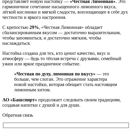
представляет новую настойку —
«Честная Лимонная»
. Это
гармоничное сочетание насыщенного лимонного вкуса,
лёгкой кислинки и мягкой сладости, воплощающее в себе дух
честности и яркого настроения.
С крепостью
29%
, «Честная Лимонная» обладает
сбалансированным вкусом — достаточно выразительным,
чтобы запомниться, и достаточно мягким, чтобы
наслаждаться.
Настойка создана для тех, кто ценит качество, вкус и
атмосферу — будь то тёплая встреча с друзьями, семейный
ужин или яркое праздничное событие.
«Честная по духу, лимонная по вкусу»
— это
больше, чем слоган. Это отражение характера
новой настойки, которая обещает стать настоящим
лимонным хитом.
АО «Башспирт»
продолжает следовать своим традициям,
создавая напитки с душой и для души.
Обратная связь