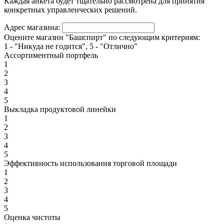
Каждая анкета будет тщательно рассмотрена для принятия
конкретных управленческих решений.
Адрес магазина:
Оцените магазин "Башспирт" по следующим критериям:
1 - "Никуда не годится", 5 - "Отлично"
Ассортиментный портфель
1
2
3
4
5
Выкладка продуктовой линейки
1
2
3
4
5
Эффективность использования торговой площади
1
2
3
4
5
Оценка чистоты