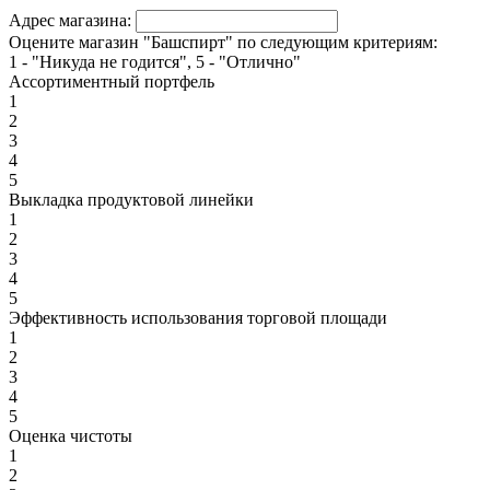
Адрес магазина:
Оцените магазин "Башспирт" по следующим критериям:
1 - "Никуда не годится", 5 - "Отлично"
Ассортиментный портфель
1
2
3
4
5
Выкладка продуктовой линейки
1
2
3
4
5
Эффективность использования торговой площади
1
2
3
4
5
Оценка чистоты
1
2