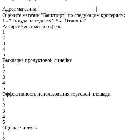
Адрес магазина:
Оцените магазин "Башспирт" по следующим критериям:
1 - "Никуда не годится", 5 - "Отлично"
Ассортиментный портфель
1
2
3
4
5
Выкладка продуктовой линейки
1
2
3
4
5
Эффективность использования торговой площади
1
2
3
4
5
Оценка чистоты
1
2