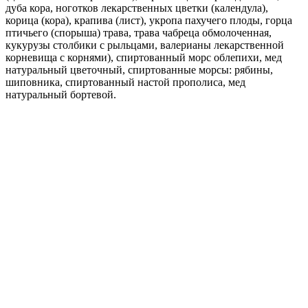
дуба кора, ноготков лекарственных цветки (календула),
корица (кора), крапива (лист), укропа пахучего плоды, горца
птичьего (спорыша) трава, трава чабреца обмолоченная,
кукурузы столбики с рыльцами, валерианы лекарственной
корневища с корнями), спиртованный морс облепихи, мед
натуральный цветочный, спиртованные морсы: рябины,
шиповника, спиртованный настой прополиса, мед
натуральный бортевой.