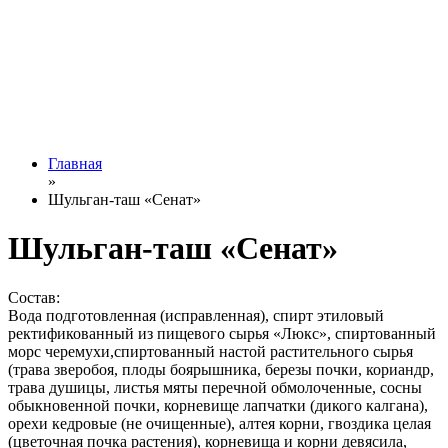
Главная
»
Шульган-таш «Сенат»
Шульган-таш «Сенат»
Состав:
Вода подготовленная (исправленная), спирт этиловый
ректификованный из пищевого сырья «Люкс», спиртованный
морс черемухи,спиртованный настой растительного сырья
(трава зверобоя, плоды боярышника, березы почки, кориандр,
трава душицы, листья мяты перечной обмолоченные, сосны
обыкновенной почки, корневище лапчатки (дикого калгана),
орехи кедровые (не очищенные), алтея корни, гвоздика целая
(цветочная почка растения), корневища и корни девясила,