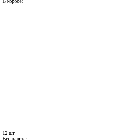
В коробе:
12 шт.
Вес палета: