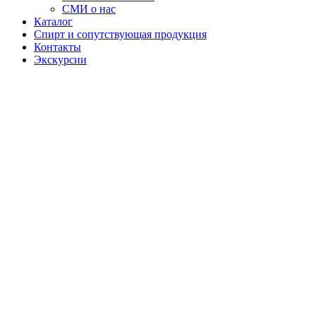
СМИ о нас
Каталог
Спирт и сопутствующая продукция
Контакты
Экскурсии
Бальзам
Наши
уникальные
бальзамы —
это
воплощение
традиций и
мастерства. В
их основе —
древние
рецепты,
которые мы
бережно
сохраняем и
адаптируем с
учетом
современных