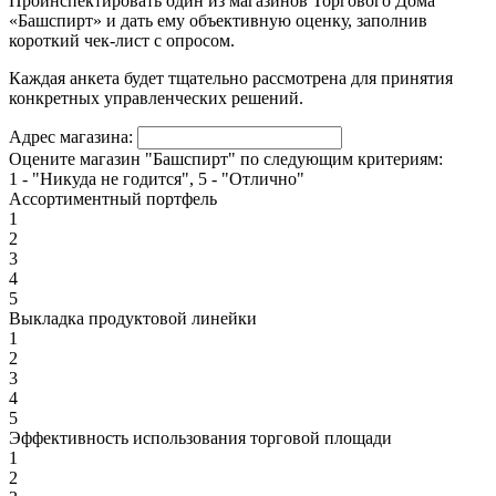
Проинспектировать один из магазинов Торгового Дома
«Башспирт» и дать ему объективную оценку, заполнив
короткий чек-лист с опросом.
Каждая анкета будет тщательно рассмотрена для принятия
конкретных управленческих решений.
Адрес магазина:
Оцените магазин "Башспирт" по следующим критериям:
1 - "Никуда не годится", 5 - "Отлично"
Ассортиментный портфель
1
2
3
4
5
Выкладка продуктовой линейки
1
2
3
4
5
Эффективность использования торговой площади
1
2