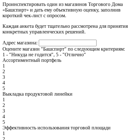
Проинспектировать один из магазинов Торгового Дома
«Башспирт» и дать ему объективную оценку, заполнив
короткий чек-лист с опросом.
Каждая анкета будет тщательно рассмотрена для принятия
конкретных управленческих решений.
Адрес магазина:
Оцените магазин "Башспирт" по следующим критериям:
1 - "Никуда не годится", 5 - "Отлично"
Ассортиментный портфель
1
2
3
4
5
Выкладка продуктовой линейки
1
2
3
4
5
Эффективность использования торговой площади
1
2