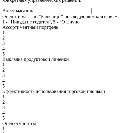
конкретных управленческих решений.
Адрес магазина:
Оцените магазин "Башспирт" по следующим критериям:
1 - "Никуда не годится", 5 - "Отлично"
Ассортиментный портфель
1
2
3
4
5
Выкладка продуктовой линейки
1
2
3
4
5
Эффективность использования торговой площади
1
2
3
4
5
Оценка чистоты
1