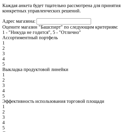
Каждая анкета будет тщательно рассмотрена для принятия
конкретных управленческих решений.
Адрес магазина:
Оцените магазин "Башспирт" по следующим критериям:
1 - "Никуда не годится", 5 - "Отлично"
Ассортиментный портфель
1
2
3
4
5
Выкладка продуктовой линейки
1
2
3
4
5
Эффективность использования торговой площади
1
2
3
4
5