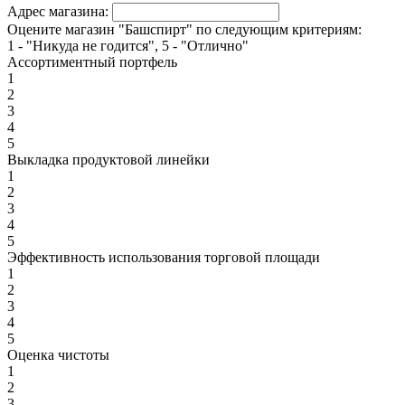
Адрес магазина:
Оцените магазин "Башспирт" по следующим критериям:
1 - "Никуда не годится", 5 - "Отлично"
Ассортиментный портфель
1
2
3
4
5
Выкладка продуктовой линейки
1
2
3
4
5
Эффективность использования торговой площади
1
2
3
4
5
Оценка чистоты
1
2
3