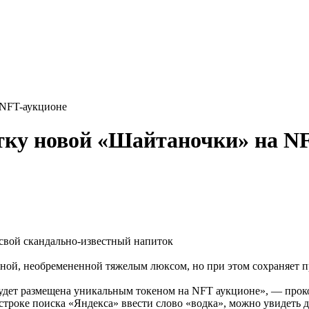
 NFT-аукционе
тку новой «Шайтаночки» на N
вой скандально-известный напиток
ой, необремененной тяжелым люксом, но при этом сохраняет пр
будет размещена уникальным токеном на NFT аукционе», — прок
строке поиска «Яндекса» ввести слово «водка», можно увидеть 