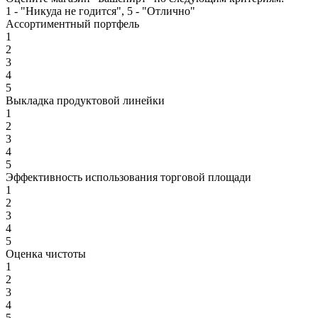
1 - "Никуда не годится", 5 - "Отлично"
Ассортиментный портфель
1
2
3
4
5
Выкладка продуктовой линейки
1
2
3
4
5
Эффективность использования торговой площади
1
2
3
4
5
Оценка чистоты
1
2
3
4
5