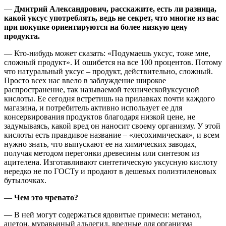
—
Дмитрий Александрович, расскажите, есть ли разница,
какой уксус употреблять, ведь не секрет, что многие из нас
при покупке ориентируются на более низкую цену
продукта.
— Кто-нибудь может сказать: «Подумаешь уксус, тоже мне,
сложный продукт». И ошибется на все 100 процентов. Потому
что натуральный уксус – продукт, действительно, сложный.
Просто всех нас ввело в заблуждение широкое
распространение, так называемой техническойуксусной
кислоты. Ее сегодня встретишь на прилавках почти каждого
магазина, и потребитель активно использует ее для
консервирования продуктов благодаря низкой цене, не
задумываясь, какой вред он наносит своему организму. У этой
кислоты есть правдивое название – «лесохимическая», и всем
нужно знать, что выпускают ее на химических заводах,
получая методом перегонки древесины или синтезом из
ацителена. Изготавливают синтетическую уксусную кислоту
нередко не по ГОСТу и продают в дешевых полиэтиленовых
бутылочках.
—
Чем это чревато?
— В ней могут содержаться ядовитые примеси: метанол,
ацетон, муравьиный альдегид, вредные для организма