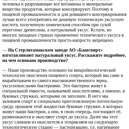
человека и разрушающие все витамины и минеральные
вещества продуктов, которые консервируют. Поэтому в
пищевой промышленности и для домашнего консервирования
лучше всего употреблять не дешевую техническую уксусную
кислоту, полученную химическим способом при сухой
перегонке древесины, а натуральный уксус. Кстати, во
многих западных странах применение технического уксуса в
пищевой промышленности просто-напросто запрещено.
—
На Стерлитамакском заводе АО «Башспирт»
изготавливают натуральный уксус. Расскажите подробнее,
на чем основано производство?
— Наше производство основано на микробиологической
технологии окисления пищевого спирта, который мы сами и
вырабатываем из самого высококачественного зерна,
уксуснокислыми бактериями. Эти бактерии живут в
специальной емкости, называемой окислителями, а именно, в
буковых стружках, которыми он заполнен. В него мы
заливаем спирт и специально приготовленную питательную
среду, орошаем этой жидкостью буковые стружки, в которых
живут наши бактерии, а они, в свою очередь, поглощают её,
размножаются и окисляют спирт до уксуса. Далее мы этот
уксус сливаем из окислителя и отправляем на следующую
технологическую стадию — пастеризацию, т.е. нагревание