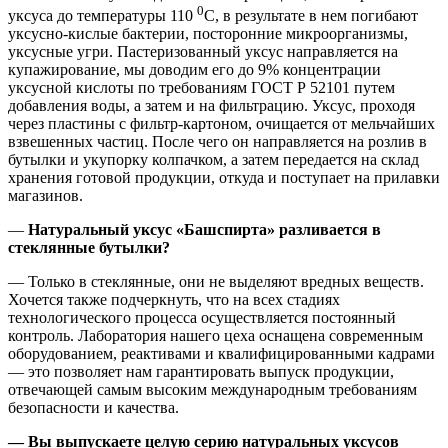
0
уксуса до температуры 110
С, в результате в нем погибают
уксусно-кислые бактерии, посторонние микроорганизмы,
уксусные угри. Пастеризованный уксус направляется на
купажирование, мы доводим его до 9% концентрации
уксусной кислоты по требованиям ГОСТ Р 52101 путем
добавления воды, а затем и на фильтрацию. Уксус, проходя
через пластины с фильтр-картоном, очищается от мельчайших
взвешенных частиц. После чего он направляется на розлив в
бутылки и укупорку колпачком, а затем передается на склад
хранения готовой продукции, откуда и поступает на прилавки
магазинов.
—
Натуральный уксус «Башспирта» разливается в
стеклянные бутылки?
— Только в стеклянные, они не выделяют вредных веществ.
Хочется также подчеркнуть, что на всех стадиях
технологического процесса осуществляется постоянный
контроль. Лаборатория нашего цеха оснащена современным
оборудованием, реактивами и квалифицированными кадрами
— это позволяет нам гарантировать выпуск продукции,
отвечающей самым высоким международным требованиям
безопасности и качества.
— Вы выпускаете целую серию натуральных уксусов