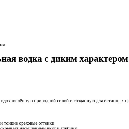
ром
ьная водка с диким характером
 вдохновлённую природной силой и созданную для истинных це
 и тонкие ореховые оттенки.
аскрывает насыщенный вкус и глубину.