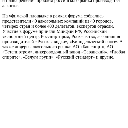
и плана решения проблем российского рынка производства
алкоголя.
На уфимской площадке в рамках форума собрались
представители 40 алкогольных компаний из 40 городов,
четырех стран и более 400 делегатов, экспертов отрасли.
Участие в форуме приняли Минфин РФ, Российский
экспортный центр, Росспиртпром, Роскачество, ассоциация
производителей «Русская водка», «Винодельческий союз». А
также лидеры алкогольного рынка: АО «Башспирт», АО
«Татспиртром», ликероводочный завод «Саранский», «Глобал
спиритс», «Белуга групп», «Русский стандарт» и другие.