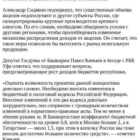
Александр Сидякин подчеркнул, что существенные объемы
акцизов недополучают и другие субъекты России, где
сконцентрированы крупные производители крепкого
алкоголя. По его словам, необходимо объединить усилия с
другими регионами, чтобы пролоббировать изменение
механизма распределения доходов от акцизов. Он считает, что
такие меры позволили бы вытеснить с рынка нелегальную
продукцию.
Депутат Госдумы от Башкирии Павел Качкаев в беседе с РБК
Уфа отметил, что поддерживает вопросы,
предусматривающие рост доходов бюджетов республики.
«Оценить возможность принятия данной инициативы
довольно сложно. Необходимо вносить изменения в
бюджетный и налоговый кодексы Российской Федерации.
Внесение изменений в эти два кодекса довольно
затруднительно, оно сопряжено с громадным количеством
изменений в нормативно-правовые акты. Тем не менее я
обеими руками за. В Башкортостане коэффициент бюджетной
обеспеченности на уровне 0,8, хотя в Москве больше 2, а в
Татарстане — около 1,5, при этом в копилку России мы тоже
вносим достаточно большое количество средств», — отметил
Качкаев.