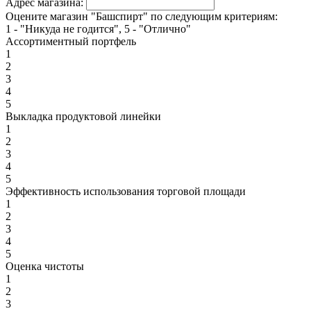
Адрес магазина:
Оцените магазин "Башспирт" по следующим критериям:
1 - "Никуда не годится", 5 - "Отлично"
Ассортиментный портфель
1
2
3
4
5
Выкладка продуктовой линейки
1
2
3
4
5
Эффективность использования торговой площади
1
2
3
4
5
Оценка чистоты
1
2
3