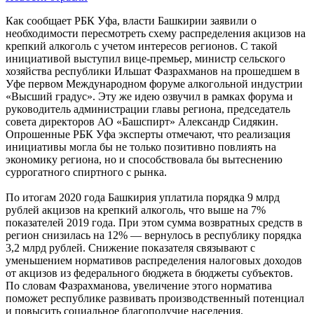
Как сообщает РБК Уфа, власти Башкирии заявили о
необходимости пересмотреть схему распределения акцизов на
крепкий алкоголь с учетом интересов регионов. С такой
инициативой выступил вице-премьер, министр сельского
хозяйства республики Ильшат Фазрахманов на прошедшем в
Уфе первом Международном форуме алкогольной индустрии
«Высший градус». Эту же идею озвучил в рамках форума и
руководитель администрации главы региона, председатель
совета директоров АО «Башспирт» Александр Сидякин.
Опрошенные РБК Уфа эксперты отмечают, что реализация
инициативы могла бы не только позитивно повлиять на
экономику региона, но и способствовала бы вытеснению
суррогатного спиртного с рынка.
По итогам 2020 года Башкирия уплатила порядка 9 млрд
рублей акцизов на крепкий алкоголь, что выше на 7%
показателей 2019 года. При этом сумма возвратных средств в
регион снизилась на 12% — вернулось в республику порядка
3,2 млрд рублей. Снижение показателя связывают с
уменьшением нормативов распределения налоговых доходов
от акцизов из федерального бюджета в бюджеты субъектов.
По словам Фазрахманова, увеличение этого норматива
поможет республике развивать производственный потенциал
и повысить социальное благополучие населения.