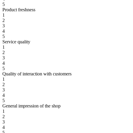
5
Product freshness
1
2
3
4
5
Service quality
1
2
3
4
5
Quality of interaction with customers
1
2
3
4
5
General impression of the shop
1
2
3
4
5