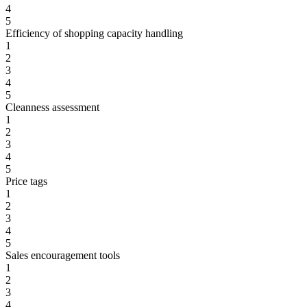
4
5
Efficiency of shopping capacity handling
1
2
3
4
5
Cleanness assessment
1
2
3
4
5
Price tags
1
2
3
4
5
Sales encouragement tools
1
2
3
4