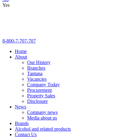
Yes
8-800-7-707-707
Home
About
Our History
Branches
Tantana
Vacancies
Company Today
Procurement
Property Sales
Disclosure
News
Company news
Media about us
Brands
Alcohol and related products
Contact Us