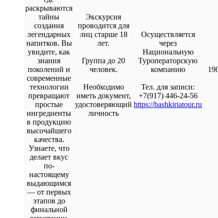
раскрываются
тайны
Экскурсия
создания
проводится для
легендарных
лиц старше 18
Осуществляется
напитков. Вы
лет.
через
увидите, как
Национальную
знания
Группа до 20
Туроператорскую
поколений и
человек.
компанию
190
современные
технологии
Необходимо
Тел. для записи:
превращают
иметь документ,
+7(917) 446-24-56
простые
удостоверяющий
https://bashkiriatour.ru
ингредиенты
личность
в продукцию
высочайшего
качества.
Узнаете, что
делает вкус
по-
настоящему
выдающимся
— от первых
этапов до
финальной