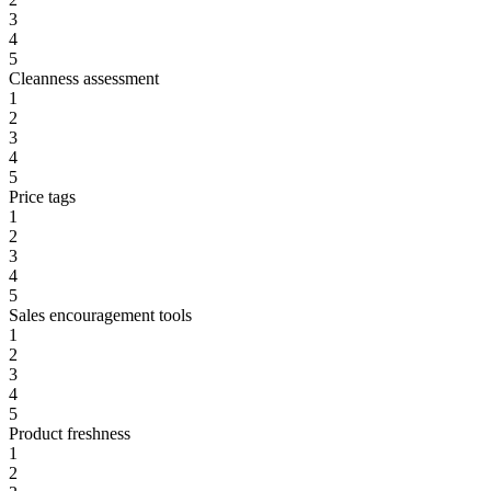
3
4
5
Cleanness assessment
1
2
3
4
5
Price tags
1
2
3
4
5
Sales encouragement tools
1
2
3
4
5
Product freshness
1
2