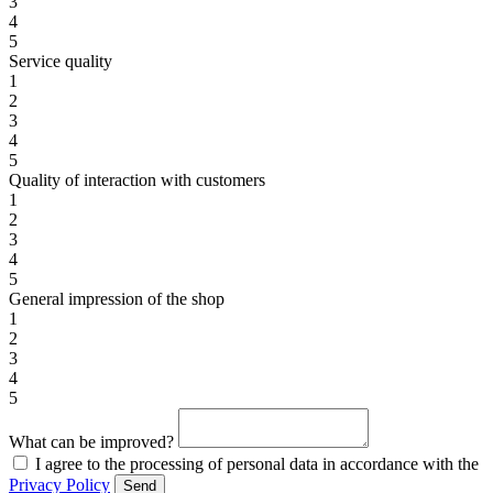
3
4
5
Service quality
1
2
3
4
5
Quality of interaction with customers
1
2
3
4
5
General impression of the shop
1
2
3
4
5
What can be improved?
I agree to the processing of personal data in accordance with the
Privacy Policy
Send