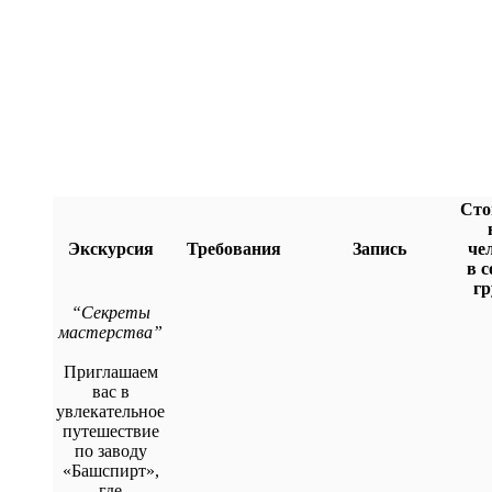
Сто
Экскурсия
Требования
Запись
че
в с
г
“Секреты
мастерства”
Приглашаем
вас в
увлекательное
путешествие
по заводу
«Башспирт»,
где