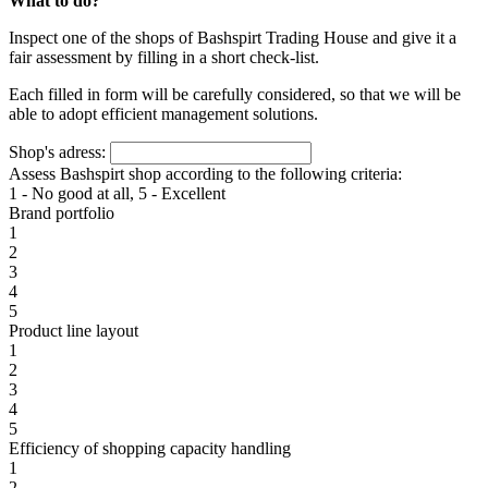
What to do?
Inspect one of the shops of Bashspirt Trading House and give it a
fair assessment by filling in a short check-list.
Each filled in form will be carefully considered, so that we will be
able to adopt efficient management solutions.
Shop's adress:
Assess Bashspirt shop according to the following criteria:
1 - No good at all, 5 - Excellent
Brand portfolio
1
2
3
4
5
Product line layout
1
2
3
4
5
Efficiency of shopping capacity handling
1
2