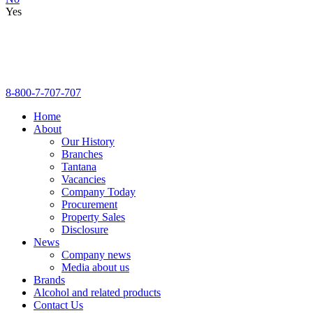
Yes
8-800-7-707-707
Home
About
Our History
Branches
Tantana
Vacancies
Company Today
Procurement
Property Sales
Disclosure
News
Company news
Media about us
Brands
Alcohol and related products
Contact Us