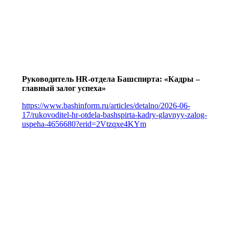
Руководитель HR-отдела Башспирта: «Кадры –
главный залог успеха»
https://www.bashinform.ru/articles/detalno/2026-06-
17/rukovoditel-hr-otdela-bashspirta-kadry-glavnyy-zalog-
uspeha-4656680?erid=2Vtzqxe4KYm