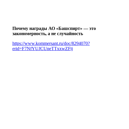
Почему награды АО «Башспирт» — это
закономерность, а не случайность
https://www.kommersant.ru/doc/8294070?
erid=F7NfYUJCUneTTxxwZFtj