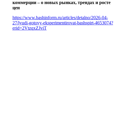
коммерции – о новых рынках, трендах и росте
цен
https://www.bashinform.ru/articles/detalno/2026-04-
27/lyudi-gotovy-eksperimentirovat-bashspirt-4653074?
erid=2VtzqxZJviT