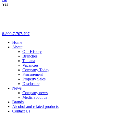
Yes
8-800-7-707-707
Home
About
Our History
Branches
Tantana
Vacancies
Company Today
Procurement
Property Sales
Disclosure
News
Company news
Media about us
Brands
Alcohol and related products
Contact Us