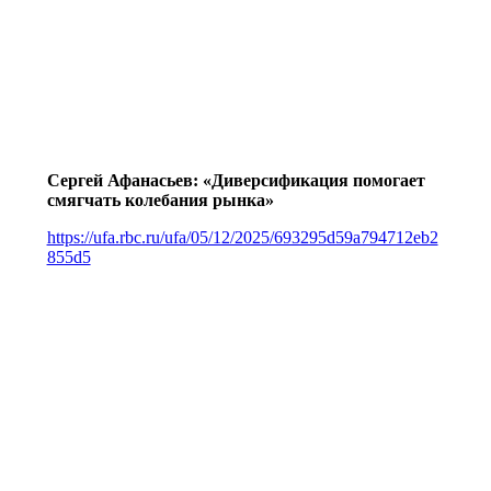
Сергей Афанасьев: «Диверсификация помогает
смягчать колебания рынка»
https://ufa.rbc.ru/ufa/05/12/2025/693295d59a794712eb2
855d5