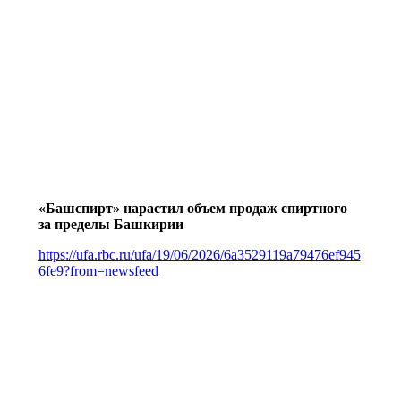
«Башспирт» нарастил объем продаж спиртного
за пределы Башкирии
https://ufa.rbc.ru/ufa/19/06/2026/6a3529119a79476ef945
6fe9?from=newsfeed