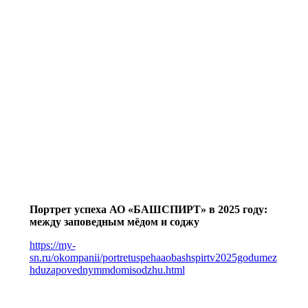
Портрет успеха АО «БАШСПИРТ» в 2025 году:
между заповедным мёдом
и соджу
https://my-
sn.ru/okompanii/portretuspehaaobashspirtv2025godumez
hduzapovednymmdomisodzhu.html