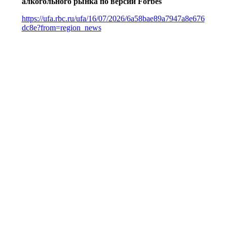
алкогольного рынка по версии Forbes
https://ufa.rbc.ru/ufa/16/07/2026/6a58bae89a7947a8e676
dc8e?from=region_news