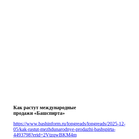
Как растут международные
продажи «Башспирта»
https://www.bashinform.ru/longreads/longreads/2025-12-
05/kak-rastut-mezhdunarodnye-prodazhi-bashspirta-
4493798?erid=2VtzqwBKM4m