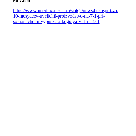
на 7,8%
https://www.interfax-russia.ru/volga/news/bashspirt-za-
10-mesyacev-uvelichil-proizvodstvo-na-7-1-pri-
sokrashchenii-vypuska-alkogolya-v-rf-na-9-1