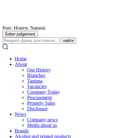
Pure. Honest. Natural.
Sober judgement
Поиск:
Home
About
Our History
Branches
Tantana
Vacancies
Company Today
Procurement
Property Sales
Disclosure
News
Company news
Media about us
Brands
Alcohol and related products