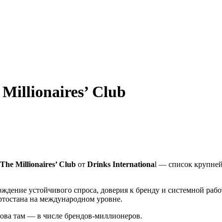
illionaires’ Club
The Millionaires’ Club
от
Drinks Internationa
l — список крупне
верждение устойчивого спроса, доверия к бренду и системной р
ртостана на международном уровне.
нова там — в числе брендов-миллионеров.