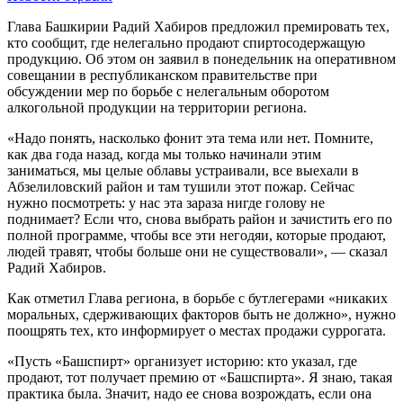
Глава Башкирии Радий Хабиров предложил премировать тех,
кто сообщит, где нелегально продают спиртосодержащую
продукцию. Об этом он заявил в понедельник на оперативном
совещании в республиканском правительстве при
обсуждении мер по борьбе с нелегальным оборотом
алкогольной продукции на территории региона.
«Надо понять, насколько фонит эта тема или нет. Помните,
как два года назад, когда мы только начинали этим
заниматься, мы целые облавы устраивали, все выехали в
Абзелиловский район и там тушили этот пожар. Сейчас
нужно посмотреть: у нас эта зараза нигде голову не
поднимает? Если что, снова выбрать район и зачистить его по
полной программе, чтобы все эти негодяи, которые продают,
людей травят, чтобы больше они не существовали», — сказал
Радий Хабиров.
Как отметил Глава региона, в борьбе с бутлегерами «никаких
моральных, сдерживающих факторов быть не должно», нужно
поощрять тех, кто информирует о местах продажи суррогата.
«Пусть «Башспирт» организует историю: кто указал, где
продают, тот получает премию от «Башспирта». Я знаю, такая
практика была. Значит, надо ее снова возрождать, если она