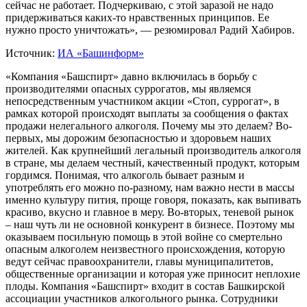
сейчас не работает. Подчеркиваю, с этой заразой не надо
придерживаться каких-то нравственных принципов. Ее
нужно просто уничтожать», — резюмировал Радий Хабиров.
Источник:
ИА «Башинформ»
«Компания «Башспирт» давно включилась в борьбу с
производителями опасных суррогатов, мы являемся
непосредственным участником акции «Стоп, суррогат», в
рамках которой происходят выплаты за сообщения о фактах
продажи нелегального алкоголя. Почему мы это делаем? Во-
первых, мы дорожим безопасностью и здоровьем наших
жителей. Как крупнейший легальный производитель алкоголя
в стране, мы делаем честный, качественный продукт, которым
гордимся. Понимая, что алкоголь бывает разным и
употреблять его можно по-разному, нам важно нести в массы
именно культуру пития, проще говоря, показать, как выпивать
красиво, вкусно и главное в меру. Во-вторых, теневой рынок
– наш чуть ли не основной конкурент в бизнесе. Поэтому мы
оказываем посильную помощь в этой войне со смертельно
опасным алкоголем неизвестного происхождения, которую
ведут сейчас правоохранители, главы муниципалитетов,
общественные организации и которая уже приносит неплохие
плоды. Компания «Башспирт» входит в состав Башкирской
ассоциации участников алкогольного рынка. Сотрудники