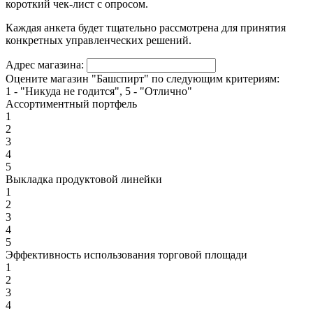
короткий чек-лист с опросом.
Каждая анкета будет тщательно рассмотрена для принятия
конкретных управленческих решений.
Адрес магазина:
Оцените магазин "Башспирт" по следующим критериям:
1 - "Никуда не годится", 5 - "Отлично"
Ассортиментный портфель
1
2
3
4
5
Выкладка продуктовой линейки
1
2
3
4
5
Эффективность использования торговой площади
1
2
3
4