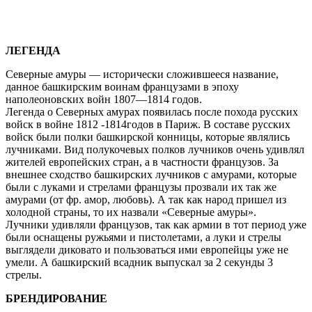
ЛЕГЕНДА
Северные амуры — исторически сложившееся название,
данное башкирским воинам французами в эпоху
наполеоновских войн 1807—1814 годов.
Легенда о Северных амурах появилась после похода русских
войск в войне 1812 -1814годов в Париж. В составе русских
войск были полки башкирской конницы, которые являлись
лучниками. Вид полукочевых полков лучников очень удивлял
жителей европейских стран, а в частности французов. За
внешнее сходство башкирских лучников с амурами, которые
были с луками и стрелами французы прозвали их так же
амурами (от фр. амор, любовь). А так как народ пришел из
холодной страны, то их назвали «Северные амуры».
Лучники удивляли французов, так как армии в тот период уже
были оснащены ружьями и пистолетами, а луки и стрелы
выглядели диковато и пользоваться ими европейцы уже не
умели. А башкирский всадник выпускал за 2 секунды 3
стрелы.
БРЕНДИРОВАНИЕ