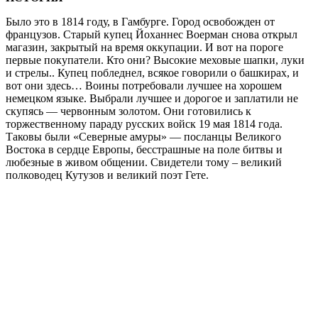
Было это в 1814 году, в Гамбурге. Город освобожден от
французов. Старый купец Йоханнес Воерман снова открыл
магазин, закрытый на время оккупации. И вот на пороге
первые покупатели. Кто они? Высокие меховые шапки, луки
и стрелы.. Купец побледнел, всякое говорили о башкирах, и
вот они здесь… Воины потребовали лучшее на хорошем
немецком языке. Выбрали лучшее и дорогое и заплатили не
скупясь — червонным золотом. Они готовились к
торжественному параду русских войск 19 мая 1814 года.
Таковы были «Северные амуры» — посланцы Великого
Востока в сердце Европы, бесстрашные на поле битвы и
любезные в живом общении. Свидетели тому – великий
полководец Кутузов и великий поэт Гете.