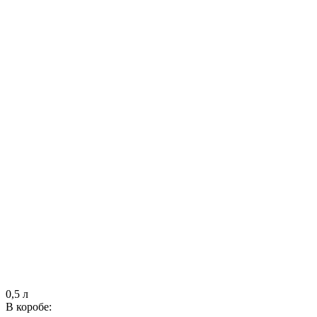
0,5 л
В коробе: