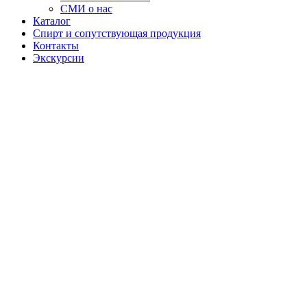
СМИ о нас
Каталог
Спирт и сопутствующая продукция
Контакты
Экскурсии
Настойка
"Дикий
мёд"
Дикий мед —
это линейка
настоек на
основе
натурального
и бортевого
мёда, в
которой
сочетаются
богатые
ароматы ягод
и пряностей.
Каждая