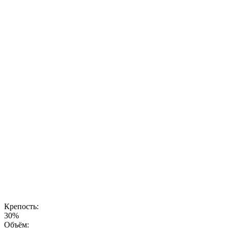
настойка
создается с
учетом самых
высоких
стандартов
качества,
чтобы
раскрыть
уникальный
вкус, который
запоминается
с первого
глотка. Это
напиток для
тех, кто ищет
новые
ощущения и
хочет
наслаждаться
натуральными,
гармоничными
вкусами.
Крепость:
30%
Объём: