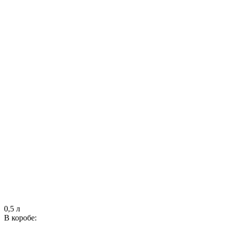
0,5 л
В коробе: