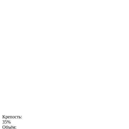
настойка
создается с
учетом самых
высоких
стандартов
качества,
чтобы
раскрыть
уникальный
вкус, который
запоминается
с первого
глотка. Это
напиток для
тех, кто ищет
новые
ощущения и
хочет
наслаждаться
натуральными,
гармоничными
вкусами.
Крепость:
35%
Объём: