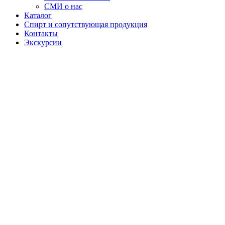
СМИ о нас
Каталог
Спирт и сопутствующая продукция
Контакты
Экскурсии
Настойка
"Дикий
мёд"
Дикий мед —
это линейка
настоек на
основе
натурального
и бортевого
мёда, в
которой
сочетаются
богатые
ароматы ягод
и пряностей.
Каждая