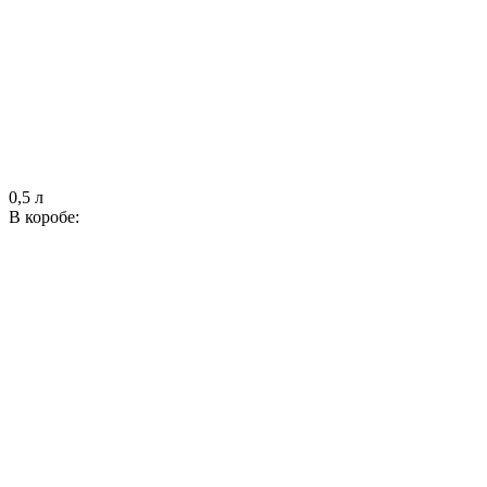
0,5 л
В коробе: