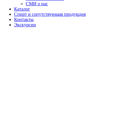
СМИ о нас
Каталог
Спирт и сопутствующая продукция
Контакты
Экскурсии
Настойка
"Старая
пасека"
Настойки
«Старая
Пасека»
вдохновлены
традициями
добычи мёда
на старых
пчелиных
пасеках.
Напитки
обладают
насыщенным
медовым