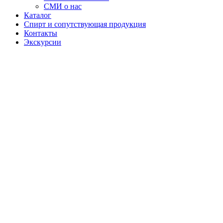
СМИ о нас
Каталог
Спирт и сопутствующая продукция
Контакты
Экскурсии
Настойка
"Старая
пасека"
Настойки
«Старая
Пасека»
вдохновлены
традициями
добычи мёда
на старых
пчелиных
пасеках.
Напитки
обладают
насыщенным
медовым