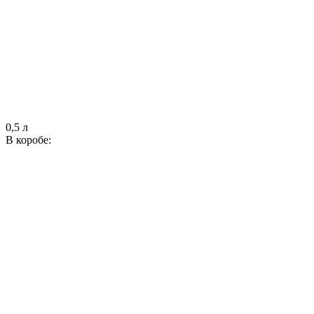
0,5 л
В коробе: