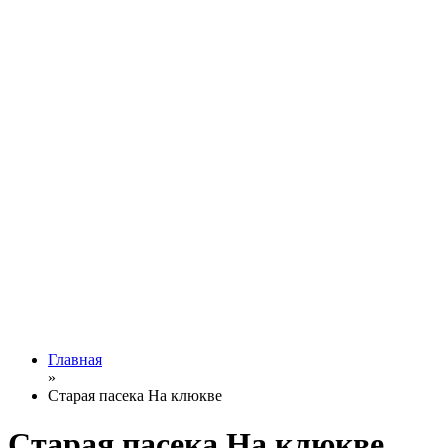
Главная
»
Старая пасека На клюкве
Старая пасека На клюкве