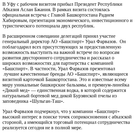
В Уфу с рабочим визитом прибыл Президент Республики
Абхазия Аслан Бжания. В рамках визита состоялась
официальная встреча с Главой Башкортостана Радием
Хабировым, презентация экономического, инвестиционного и
туристического потенциала двух республик.
В расширенном совещании делегаций принял участие
генеральный директор АО «Башспирт» Урал Фарвазов. Он
поблагодарил всех присутствующих за предоставленную
возможность выступить на важной встрече по вопросам
развития двустороннего сотрудничества и рассказал о
широких возможностях для партнерства с компанией
«Башспирт». В частности, Урал Фарвазов презентовал
лучшие качественные бренды АО «Башспирт», являющиеся
визитной карточкой Башкортостана. Это и известные всему
миру уникальные башкирские бальзамы, и премиум-линейка
«Дикий мед» — единственная водка, в которой содержится
натуральный бортевой мед дикой Бурзянской пчелы из
заповедника «Шульган-Таш».
Урал Фарвазов подчеркнул, что у компании «Башспирт»
высокий интерес в поиске точек соприкосновения с абхазской
стороной, а имеющийся торговый потенциал сотрудничества
реализуется сегодня не в полной мере.