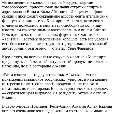
«В последние несколько лет мы наблюдаем падение
товарооборота, приостановлены наши отгрузки спирта в
адрес завода «Вина и Воды Абхазии». И в целом на фоне
санкций происходит сокращение ассортимента итальянских,
французских вин в сетях Башкирии. А значит, появляется
отличная возможность занять эту освободившуюся нишу
известным качественным и востребованным винам Абхазии.
Речь идет в частности, о наших фирменных магазинах
«Тантана». Поэтому перспективы хорошие, есть все условия,
есть большое желание сотрудничать, здесь важен детальный
двусторонний разговор», — отметил Урал Фарвазов.
Кроме того, на встрече было озвучено желание «Башспирта»
продвинуть свой честный натуральный продукт не только в
магазины, но и в рестораны Абхазии.
«Всем известно, что дружественная Абхазия — место
притяжения миллионов российских туристов, и нам крайне
интересно появиться
со своей продукцией не только в
магазинах, но и ресторанах Ваших туристических городов»,
— обратился Урал Фарвазов к Президенту Абхазии Аслану
Бжания.
В свою очередь Президент Республики Абхазия Аслан Бжания
остался очень доволен предложением со стороны компании