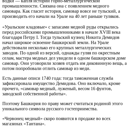
водки — капля истории горно-металлургической
промышленности. Связана она с появлением медного
самовара. Как гласит история, самовар вовсе не тульский, а
производить его начали на Урале на 40 лет раньше туляков.
⠀
«Уральские кладовые» с запасами медной руды открылись
перед российскими промышленниками в начале XVIII века
благодаря Петру I. Тогда тульский кузнец Никита Демидов
начал широкое освоение башкирской земли. На Урале
действовали несколько его крупных металлургических
заводов. По одной из версий, однажды гуляя по окрестным
селам, мастера медных дел увидели в одном башкирском доме
самовар. Они уговорили хозяев отдать им диковинную вещь, а
потом попробовали отлить самовар из меди.
Есть данные описи 1740 года: тогда таможенная служба
зафиксировала имущество Демидова. Оно включало, кроме
прочего, «самовар медный, луженый, весом 16 фунтов,
заводской собственной работы».
Поэтому Башкирия по праву может считаться родиной этого
уникального символа русского гостеприимства.
«Червонец медный» скоро появится в продаже во всех
магазинах «Тантана».