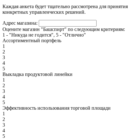
Каждая анкета будет тщательно рассмотрена для принятия
конкретных управленческих решений.
Адрес магазина:
Оцените магазин "Башспирт" по следующим критериям:
1 - "Никуда не годится", 5 - "Отлично"
Ассортиментный портфель
1
2
3
4
5
Выкладка продуктовой линейки
1
2
3
4
5
Эффективность использования торговой площади
1
2
3
4
5