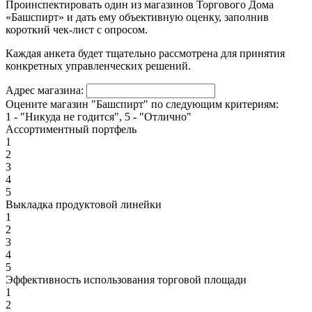
Проинспектировать один из магазинов Торгового Дома
«Башспирт» и дать ему объективную оценку, заполнив
короткий чек-лист с опросом.
Каждая анкета будет тщательно рассмотрена для принятия
конкретных управленческих решений.
Адрес магазина:
Оцените магазин "Башспирт" по следующим критериям:
1 - "Никуда не годится", 5 - "Отлично"
Ассортиментный портфель
1
2
3
4
5
Выкладка продуктовой линейки
1
2
3
4
5
Эффективность использования торговой площади
1
2