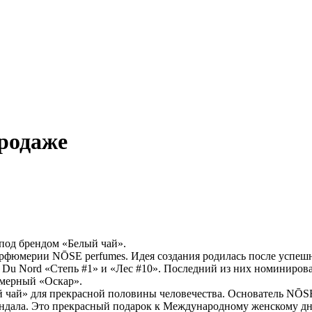
родаже
под брендом «Белый чай».
рфюмерии NŌSE perfumes. Идея создания родилась после успешн
 Du Nord «Степь #1» и «Лес #10». Последний из них номиниро
юмерный «Оскар».
 чай» для прекрасной половины человечества. Основатель NŌSE
 сандала. Это прекрасный подарок к Международному женскому д