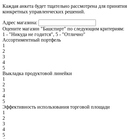
Каждая анкета будет тщательно рассмотрена для принятия
конкретных управленческих решений.
Адрес магазина:
Оцените магазин "Башспирт" по следующим критериям:
1 - "Никуда не годится", 5 - "Отлично"
Ассортиментный портфель
1
2
3
4
5
Выкладка продуктовой линейки
1
2
3
4
5
Эффективность использования торговой площади
1
2
3
4
5