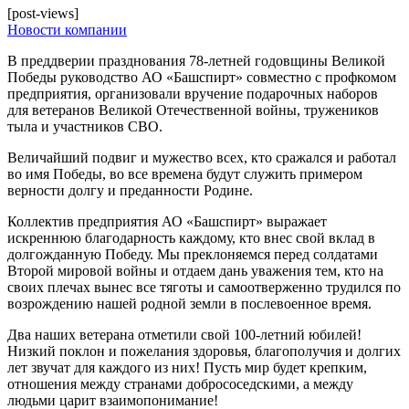
[post-views]
Новости компании
В преддверии празднования 78-летней годовщины Великой
Победы руководство АО «Башспирт» совместно с профкомом
предприятия, организовали вручение подарочных наборов
для ветеранов Великой Отечественной войны, тружеников
тыла и участников СВО.
Величайший подвиг и мужество всех, кто сражался и работал
во имя Победы, во все времена будут служить примером
верности долгу и преданности Родине.
Коллектив предприятия АО «Башспирт» выражает
искреннюю благодарность каждому, кто внес свой вклад в
долгожданную Победу. Мы преклоняемся перед солдатами
Второй мировой войны и отдаем дань уважения тем, кто на
своих плечах вынес все тяготы и самоотверженно трудился по
возрождению нашей родной земли в послевоенное время.
Два наших ветерана отметили свой 100-летний юбилей!
Низкий поклон и пожелания здоровья, благополучия и долгих
лет звучат для каждого из них! Пусть мир будет крепким,
отношения между странами добрососедскими, а между
людьми царит взаимопонимание!