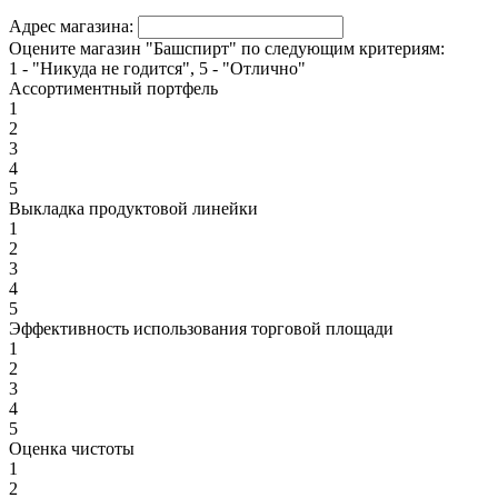
Адрес магазина:
Оцените магазин "Башспирт" по следующим критериям:
1 - "Никуда не годится", 5 - "Отлично"
Ассортиментный портфель
1
2
3
4
5
Выкладка продуктовой линейки
1
2
3
4
5
Эффективность использования торговой площади
1
2
3
4
5
Оценка чистоты
1
2