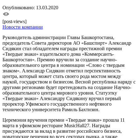
Опубликовано: 13.03.2020
[post-views]
Новости компании
Руководитель администрации Главы Башкортостана,
председатель Совета директоров АО «Башспирт» Александр
Сидякин стал обладателем награды престижной премии
«Твердые знаки» издательского дома «Коммерсантъ-
Башкортостан». Премию вручили за создание научно-
образовательного центра в номинации «Слово с твердым
знаком». Александр Сидякин отметил перспективность
центра, который может стать своего рода мостом между
наукой, государством и бизнесом. Весной республика наряду с
другими регионами будет претендовать на создание Научно-
образовательного центра мирового уровня. Статуэтку
«Твердые знаки» Александру Сидякину вручил первый
проректор Уфимского государственного нефтяного
технического университета Рамиль Бахтизин.
Церемония вручения премии «Твердые знаки» прошла 11
марта в уфимском ресторане MusicHall27. Награды
присуждаются за вклад в развитие российского бизнеса,
новаторские решения во всех секторах рынка, а также