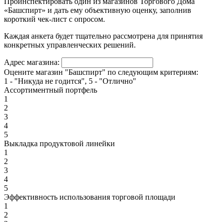
Проинспектировать один из магазинов Торгового Дома
«Башспирт» и дать ему объективную оценку, заполнив
короткий чек-лист с опросом.
Каждая анкета будет тщательно рассмотрена для принятия
конкретных управленческих решений.
Адрес магазина:
Оцените магазин "Башспирт" по следующим критериям:
1 - "Никуда не годится", 5 - "Отлично"
Ассортиментный портфель
1
2
3
4
5
Выкладка продуктовой линейки
1
2
3
4
5
Эффективность использования торговой площади
1
2