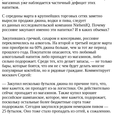
магазинах уже наблюдается частичный дефицит этих
напитков.
С середины марта в крупнейших торговых сетях заметно
выросли продажи джина, водки и пива, следует
из данных исследовательской компании NielsenIQ. Почему
россияне закупают именно эти напитки? И в каких объемах?
Закупившись гречкой, сахаром и консервами, россияне
переключились на алкоголь. На второй и третьей неделе марта
они приобрели на 60% джина больше, чем за тот же период
прошлого года. Покупатели опасаются, что любимый
алкогольный напиток либо пропадет из магазинов, либо
сильно подорожает. Среди тех, кто делает запасы, — не только
бары, которые боятся, что им не с чем будет делать многие
популярные коктейли, но и рядовые граждане. Комментирует
москвич Сергей:
— Закупил несколько бутылок джина по причине того, что,
мне кажется, он пропадет из-за логистики. Он действительно
сейчас пропадает из магазинов. Также купил хорошее
российское шампанское, которое, мне кажется, подорожает,
поскольку остальные более бюджетные сорта тоже
подорожали. Сегодня закупился редким немецким пивом —
25 бутылок. Оно тоже стало пропадать из сетей, к сожалению.