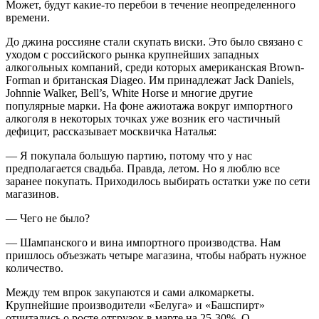
Может, будут какие-то перебои в течение неопределенного
времени.
До джина россияне стали скупать виски. Это было связано с
уходом с российского рынка крупнейших западных
алкогольных компаний, среди которых американская Brown-
Forman и британская Diageo. Им принадлежат Jack Daniels,
Johnnie Walker, Bell’s, White Horse и многие другие
популярные марки. На фоне ажиотажа вокруг импортного
алкоголя в некоторых точках уже возник его частичный
дефицит, рассказывает москвичка Наталья:
— Я покупала большую партию, потому что у нас
предполагается свадьба. Правда, летом. Но я люблю все
заранее покупать. Приходилось выбирать остатки уже по сети
магазинов.
— Чего не было?
— Шампанского и вина импортного производства. Нам
пришлось объезжать четыре магазина, чтобы набрать нужное
количество.
Между тем впрок закупаются и сами алкомаркеты.
Крупнейшие производители «Белуга» и «Башспирт»
отчитались о росте отгрузок в марте на 25-30%. О