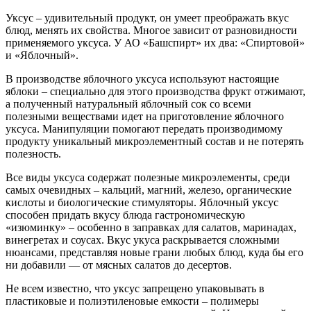
Уксус – удивительный продукт, он умеет преображать вкус
блюд, менять их свойства. Многое зависит от разновидности
применяемого уксуса. У АО «Башспирт» их два: «Спиртовой»
и «Яблочный».
В производстве яблочного уксуса используют настоящие
яблоки – специально для этого производства фрукт отжимают,
а полученный натуральный яблочный сок со всеми
полезными веществами идет на приготовление яблочного
уксуса. Манипуляции помогают передать производимому
продукту уникальный микроэлементный состав и не потерять
полезность.
Все виды уксуса содержат полезные микроэлементы, среди
самых очевидных – кальций, магний, железо, органические
кислоты и биологические стимуляторы. Яблочный уксус
способен придать вкусу блюда гастрономическую
«изюминку» – особенно в заправках для салатов, маринадах,
винегретах и соусах. Вкус укуса раскрывается сложными
нюансами, представляя новые грани любых блюд, куда бы его
ни добавили — от мясных салатов до десертов.
Не всем известно, что уксус запрещено упаковывать в
пластиковые и полиэтиленовые емкости – полимеры