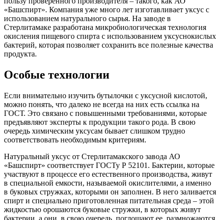
пользу проверенного производителя – такого, как АО
«Башспирт». Компания уже много лет изготавливает уксус с
использованием натурального сырья. На заводе в
Стерлитамаке разработана микробиологическая технология
окисления пищевого спирта с использованием уксуснокислых
бактерий, которая позволяет сохранить все полезные качества
продукта.
Особые технологии
Если внимательно изучить бутылочки с уксусной кислотой,
можно понять, что далеко не всегда на них есть ссылка на
ГОСТ. Это связано с повышенными требованиями, которые
предъявляют эксперты к продукции такого рода. В свою
очередь химическим уксусам бывает слишком трудно
соответствовать необходимым критериям.
Натуральный уксус от Стерлитамакского завода АО
«Башспирт» соответствует ГОСТу Р 52101. Бактерии, которые
участвуют в процессе его естественного производства, живут
в специальной емкости, называемой окислителями, а именно
в буковых стружках, которыми он заполнен. В него заливается
спирт и специально приготовленная питательная среда – этой
жидкостью орошаются буковые стружки, в которых живут
бактерии, а они, в свою очередь, поглощают ее, размножаются