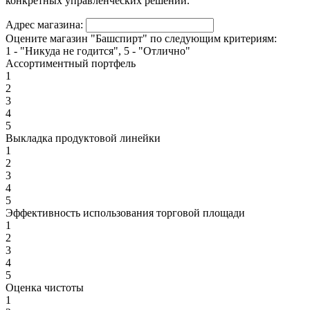
конкретных управленческих решений.
Адрес магазина:
Оцените магазин "Башспирт" по следующим критериям:
1 - "Никуда не годится", 5 - "Отлично"
Ассортиментный портфель
1
2
3
4
5
Выкладка продуктовой линейки
1
2
3
4
5
Эффективность использования торговой площади
1
2
3
4
5
Оценка чистоты
1