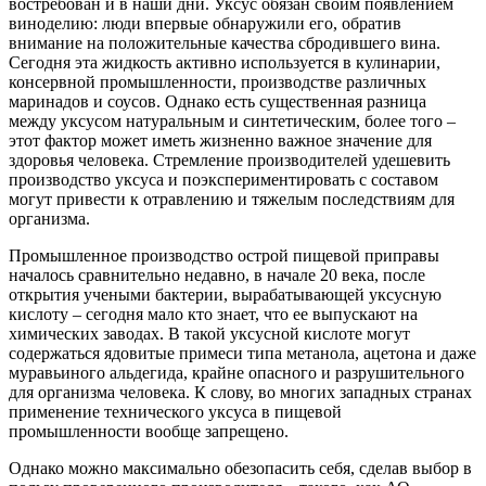
востребован и в наши дни. Уксус обязан своим появлением
виноделию: люди впервые обнаружили его, обратив
внимание на положительные качества сбродившего вина.
Сегодня эта жидкость активно используется в кулинарии,
консервной промышленности, производстве различных
маринадов и соусов. Однако есть существенная разница
между уксусом натуральным и синтетическим, более того –
этот фактор может иметь жизненно важное значение для
здоровья человека. Стремление производителей удешевить
производство уксуса и поэкспериментировать с составом
могут привести к отравлению и тяжелым последствиям для
организма.
Промышленное производство острой пищевой приправы
началось сравнительно недавно, в начале 20 века, после
открытия учеными бактерии, вырабатывающей уксусную
кислоту – сегодня мало кто знает, что ее выпускают на
химических заводах. В такой уксусной кислоте могут
содержаться ядовитые примеси типа метанола, ацетона и даже
муравьиного альдегида, крайне опасного и разрушительного
для организма человека. К слову, во многих западных странах
применение технического уксуса в пищевой
промышленности вообще запрещено.
Однако можно максимально обезопасить себя, сделав выбор в