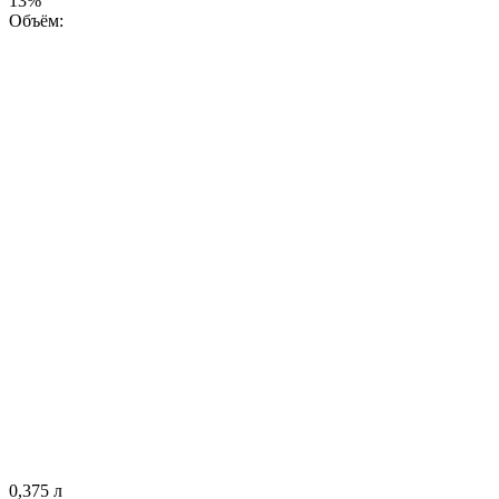
13%
Объём:
0,375 л