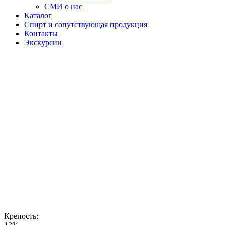
СМИ о нас
Каталог
Спирт и сопутствующая продукция
Контакты
Экскурсии
Соджу
"HINT"
Hint от
Башспирт —
то самое
соджу, за
которым не
нужно лететь
в Сеул.
Ароматный
рисовый
спирт и
корейская
рецептура в
каждой капле.
Крепость: