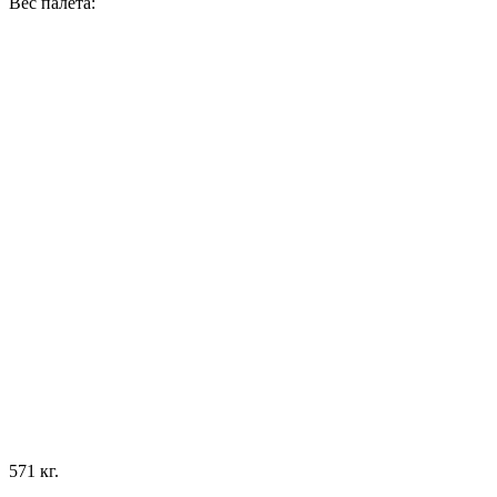
Вес палета:
571 кг.