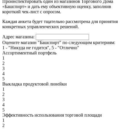
Проинспектировать один из магазинов Торгового Дома
«Башспирт» и дать ему объективную оценку, заполнив
короткий чек-лист с опросом.
Каждая анкета будет тщательно рассмотрена для принятия
конкретных управленческих решений.
Адрес магазина:
Оцените магазин "Башспирт" по следующим критериям:
1 - "Никуда не годится", 5 - "Отлично"
Ассортиментный портфель
1
2
3
4
5
Выкладка продуктовой линейки
1
2
3
4
5
Эффективность использования торговой площади
1
2