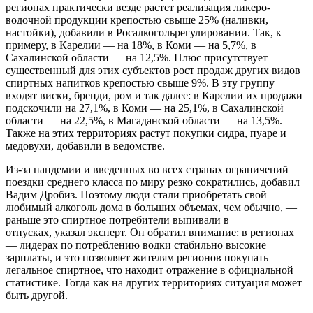
регионах практически везде растет реализация ликеро-
водочной продукции крепостью свыше 25% (наливки,
настойки), добавили в Росалкогольрегулировании. Так, к
примеру, в Карелии — на 18%, в Коми — на 5,7%, в
Сахалинской области — на 12,5%. Плюс присутствует
существенный для этих субъектов рост продаж других видов
спиртных напитков крепостью свыше 9%. В эту группу
входят виски, бренди, ром и так далее: в Карелии их продажи
подскочили на 27,1%, в Коми — на 25,1%, в Сахалинской
области — на 22,5%, в Магаданской области — на 13,5%.
Также на этих территориях растут покупки сидра, пуаре и
медовухи, добавили в ведомстве.
Из-за пандемии и введенных во всех странах ограничений
поездки среднего класса по миру резко сократились, добавил
Вадим Дробиз. Поэтому люди стали приобретать свой
любимый алкоголь дома в больших объемах, чем обычно, —
раньше это спиртное потребители выпивали в
отпусках, указал эксперт. Он обратил внимание: в регионах
— лидерах по потреблению водки стабильно высокие
зарплаты, и это позволяет жителям регионов покупать
легальное спиртное, что находит отражение в официальной
статистике. Тогда как на других территориях ситуация может
быть другой.