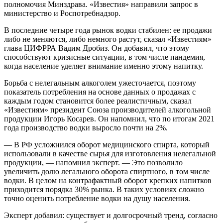
полномочия Минздрава. «Известия» направили запрос в
министерство и Роспотребнадзор.
В последние четыре года рынок водки стабилен: ее продажи
либо не меняются, либо немного растут, сказал «Известиям»
глава ЦИФРРА Вадим Дробиз. Он добавил, что этому
способствуют кризисные ситуации, в том числе пандемия,
когда население уделяет внимание именно этому напитку.
Борьба с нелегальным алкоголем ужесточается, поэтому
показатель потребления на основе данных о продажах с
каждым годом становится более реалистичным, сказал
«Известиям» президент Союза производителей алкогольной
продукции Игорь Косарев. Он напомнил, что по итогам 2021
года производство водки выросло почти на 2%.
— В РФ усложнился оборот медицинского спирта, который
использовали в качестве сырья для изготовления нелегальной
продукции, — напомнил эксперт. — Это позволило
увеличить долю легального оборота спиртного, в том числе
водки. В целом на контрафактный оборот крепких напитков
приходится порядка 30% рынка. В таких условиях сложно
точно оценить потребление водки на душу населения.
Эксперт добавил: существует и долгосрочный тренд, согласно