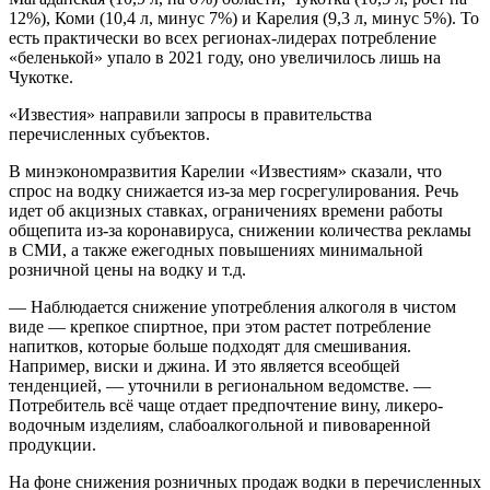
12%), Коми (10,4 л, минус 7%) и Карелия (9,3 л, минус 5%). То
есть практически во всех регионах-лидерах потребление
«беленькой» упало в 2021 году, оно увеличилось лишь на
Чукотке.
«Известия» направили запросы в правительства
перечисленных субъектов.
В минэкономразвития Карелии «Известиям» сказали, что
спрос на водку снижается из-за мер госрегулирования. Речь
идет об акцизных ставках, ограничениях времени работы
общепита из-за коронавируса, снижении количества рекламы
в СМИ, а также ежегодных повышениях минимальной
розничной цены на водку и т.д.
— Наблюдается снижение употребления алкоголя в чистом
виде — крепкое спиртное, при этом растет потребление
напитков, которые больше подходят для смешивания.
Например, виски и джина. И это является всеобщей
тенденцией, — уточнили в региональном ведомстве. —
Потребитель всё чаще отдает предпочтение вину, ликеро-
водочным изделиям, слабоалкогольной и пивоваренной
продукции.
На фоне снижения розничных продаж водки в перечисленных