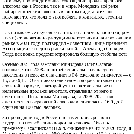
которому происходит общее сокращение продаж крепкого
алкоголя как в России, так и в мире. Молодежь всё реже
выбирает крепкий алкоголь в чистом виде, а всё чаще
покупает то, что можно употреблять в коктейлях, уточнил
специалист.
Так называемые вкусовые напитки (например, настойки, ром,
виски) стали активно растущими категориями на алкогольном
рынке в 2021 году, подтвердил «Известиям» вице-президент
Ассоциации экспертов рынка ритейла Александр Ставцев.
Тогда как водка продемонстрировала большую стабильность.
Осенью 2021 года замглавы Минздрава Олег Салагай
сообщал, что с 2008-го потребление алкоголя на душу
населения в пересчете на спирт в РФ ежегодно снижается — с
15,7 до 9,1 л. Этот показатель ведомство рассчитывает по
сложной формуле, в которой учитывают легальные и
нелегальные продажи алкоголя, отравления от него и
смертность. По данным Минздрава, за 2008–2021 годы
смертность от отравлений алкоголем снизилась с 16,9 до 7
случаев на 100 тыс. человек.
За прошедший год в России не изменились регионы —
лидеры по потреблению водки на человека. Это по-
прежнему Сахалинская (11,9 л, снижение на 4% к 2020 году) и
Магаданская (10,9 л, на 6%) области, Чукотка (10,5 л, рост на