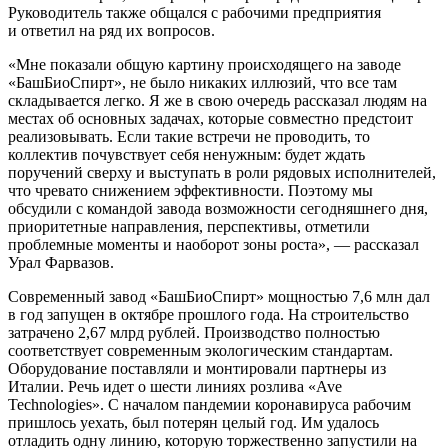
Руководитель также общался с рабочими предприятия
и ответил на ряд их вопросов.
«Мне показали общую картину происходящего на заводе
«БашБиоСпирт», не было никаких иллюзий, что все там
складывается легко. Я же в свою очередь рассказал людям на
местах об основных задачах, которые совместно предстоит
реализовывать. Если такие встречи не проводить, то
коллектив почувствует себя ненужным: будет ждать
поручений сверху и выступать в роли рядовых исполнителей,
что чревато снижением эффективности. Поэтому мы
обсудили с командой завода возможности сегодняшнего дня,
приоритетные направления, перспективы, отметили
проблемные моменты и наоборот зоны роста», — рассказал
Урал Фарвазов.
Современный завод «БашБиоСпирт» мощностью 7,6 млн дал
в год запущен в октябре прошлого года. На строительство
затрачено 2,67 млрд рублей. Производство полностью
соответствует современным экологическим стандартам.
Оборудование поставляли и монтировали партнеры из
Италии. Речь идет о шести линиях розлива «Ave
Technologies». С началом пандемии коронавируса рабочим
пришлось уехать, был потерян целый год. Им удалось
отладить одну линию, которую торжественно запустили на