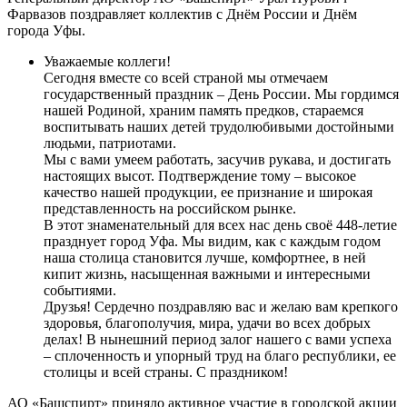
Фарвазов поздравляет коллектив с Днём России и Днём
города Уфы.
Уважаемые коллеги!
Сегодня вместе со всей страной мы отмечаем
государственный праздник – День России. Мы гордимся
нашей Родиной, храним память предков, стараемся
воспитывать наших детей трудолюбивыми достойными
людьми, патриотами.
Мы с вами умеем работать, засучив рукава, и достигать
настоящих высот. Подтверждение тому – высокое
качество нашей продукции, ее признание и широкая
представленность на российском рынке.
В этот знаменательный для всех нас день своё 448-летие
празднует город Уфа. Мы видим, как с каждым годом
наша столица становится лучше, комфортнее, в ней
кипит жизнь, насыщенная важными и интересными
событиями.
Друзья! Сердечно поздравляю вас и желаю вам крепкого
здоровья, благополучия, мира, удачи во всех добрых
делах! В нынешний период залог нашего с вами успеха
– сплоченность и упорный труд на благо республики, ее
столицы и всей страны. С праздником!
АО «Башспирт» приняло активное участие в городской акции