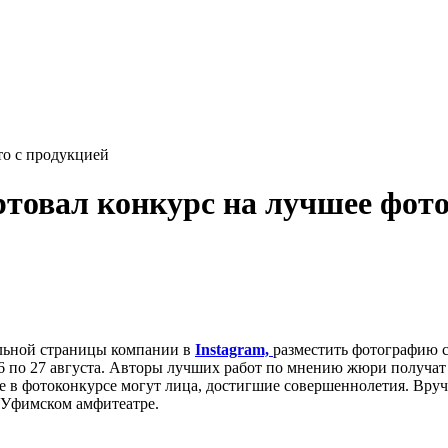
то с продукцией
ртовал конкурс на лучшее фото
льной страницы компании в
Instagram,
разместить фотографию с
6 по 27 августа. Авторы лучших работ по мнению жюри получат
е в фотоконкурсе могут лица, достигшие совершеннолетия. Вруч
в Уфимском амфитеатре.